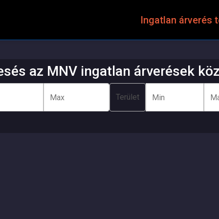
Ingatlan árverés 
esés az MNV ingatlan árverések köz
Terület