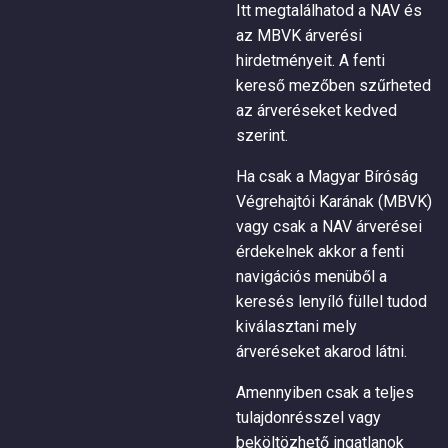
Itt megtalálhatod a NAV és
az MBVK árverési
hirdetményeit. A fenti
kereső mezőben szűrheted
az árveréseket kedved
szerint.
Ha csak a Magyar Bíróság
Végrehajtói Karának (MBVK)
vagy csak a NAV árverései
érdekelnek akkor a fenti
navigációs menüből a
keresés lenyíló füllel tudod
kiválasztani mely
árveréseket akarod látni.
Amennyiben csak a teljes
tulajdonrésszel vagy
beköltözhető ingatlanok