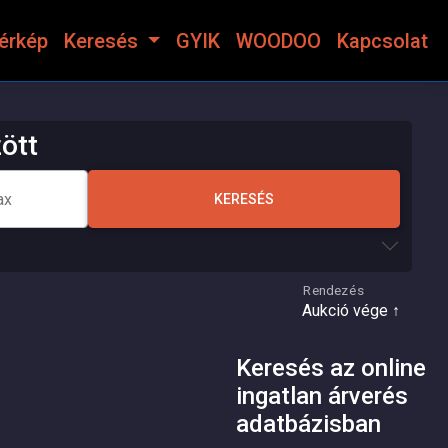
térkép
Keresés
GYIK
WOODOO
Kapcsolat
ött
KERESÉS
Rendezés
Keresés az online
ingatlan árverés
adatbázisban