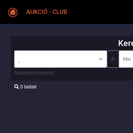
AUKCIÓ - CLUB
Ker
Város
Ár
Részletes keresés
0 találat