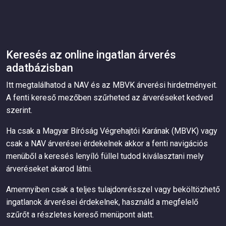
Keresés az online ingatlan árverés
adatbázisban
Itt megtalálhatod a NAV és az MBVK árverési hirdetményeit.
A fenti kereső mezőben szűrheted az árveréseket kedved
szerint.
Ha csak a Magyar Bíróság Végrehajtói Karának (MBVK) vagy
csak a NAV árverései érdekelnek akkor a fenti navigációs
menüből a keresés lenyíló füllel tudod kiválasztani mely
árveréseket akarod látni.
Amennyiben csak a teljes tulajdonrésszel vagy beköltözhető
ingatlanok árverései érdekelnek, használd a megfelelő
szűrőt a részletes kereső menüpont alatt.