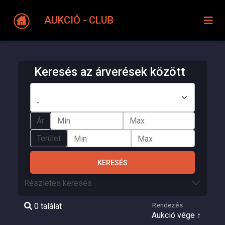
AUKCIÓ - CLUB
Keresés az árverések között
Város
Ár
Terület
KERESÉS
Részletes keresés
Rendezés
0 találat